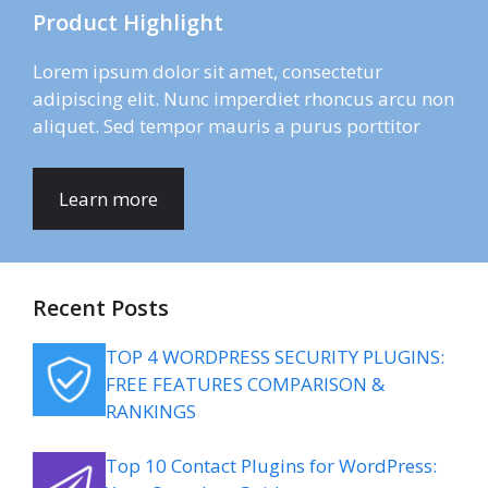
Product Highlight
Lorem ipsum dolor sit amet, consectetur
adipiscing elit. Nunc imperdiet rhoncus arcu non
aliquet. Sed tempor mauris a purus porttitor
Learn more
Recent Posts
TOP 4 WORDPRESS SECURITY PLUGINS:
FREE FEATURES COMPARISON &
RANKINGS
Top 10 Contact Plugins for WordPress: