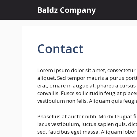
Skip
Baldz Company
to
content
Contact
Lorem ipsum dolor sit amet, consectetur 
aliquet. Sed tempor mauris a purus portti
erat, ornare in augue at, pharetra cursu
convallis. Fusce sollicitudin feugiat plac
vestibulum non felis. Aliquam quis feugi
Phasellus at auctor nibh. Morbi feugiat f
lacus vestibulum, luctus sapien quis, dic
sed, faucibus eget massa. Aliquam lobort