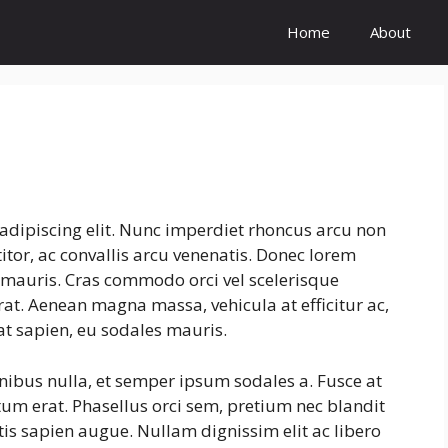
Home
About
adipiscing elit. Nunc imperdiet rhoncus arcu non
tor, ac convallis arcu venenatis. Donec lorem
s mauris. Cras commodo orci vel scelerisque
erat. Aenean magna massa, vehicula at efficitur ac,
at sapien, eu sodales mauris.
inibus nulla, et semper ipsum sodales a. Fusce at
tum erat. Phasellus orci sem, pretium nec blandit
is sapien augue. Nullam dignissim elit ac libero