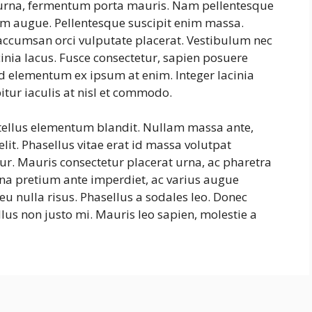
s urna, fermentum porta mauris. Nam pellentesque
ntum augue. Pellentesque suscipit enim massa.
ccumsan orci vulputate placerat. Vestibulum nec
cinia lacus. Fusce consectetur, sapien posuere
, id elementum ex ipsum at enim. Integer lacinia
itur iaculis at nisl et commodo.
 tellus elementum blandit. Nullam massa ante,
lit. Phasellus vitae erat id massa volutpat
itur. Mauris consectetur placerat urna, ac pharetra
na pretium ante imperdiet, ac varius augue
eu nulla risus. Phasellus a sodales leo. Donec
lus non justo mi. Mauris leo sapien, molestie a